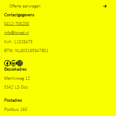
Offerte aanvragen
Contactgegevens
0412-700200
info@tsned.nl
KvK: 11028475
BTW: NL803185947B01
Facebook
LinkedIn
Instagram
Bezoekadres
Menhirweg 12
5342 LS Oss
Postadres
Postbus 160