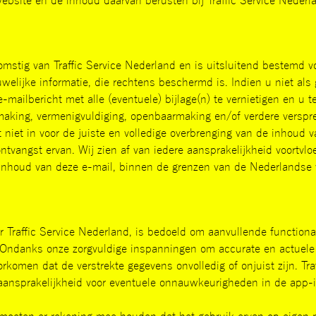
ebsite en de inhoud daarvan berusten bij Traffic Service Nederl
komstig van Traffic Service Nederland en is uitsluitend bestemd v
ouwelijke informatie, die rechtens beschermd is. Indien u niet al
e-mailbericht met alle (eventuele) bijlage(n) te vernietigen en u
aking, vermenigvuldiging, openbaarmaking en/of verdere versprei
 niet in voor de juiste en volledige overbrenging van de inhoud 
ontvangst ervan. Wij zien af van iedere aansprakelijkheid voortvlo
e inhoud van deze e-mail, binnen de grenzen van de Nederlandse
 Traffic Service Nederland, is bedoeld om aanvullende functiona
 Ondanks onze zorgvuldige inspanningen om accurate en actuele 
orkomen dat de verstrekte gegevens onvolledig of onjuist zijn. Tr
aansprakelijkheid voor eventuele onnauwkeurigheden in de app-