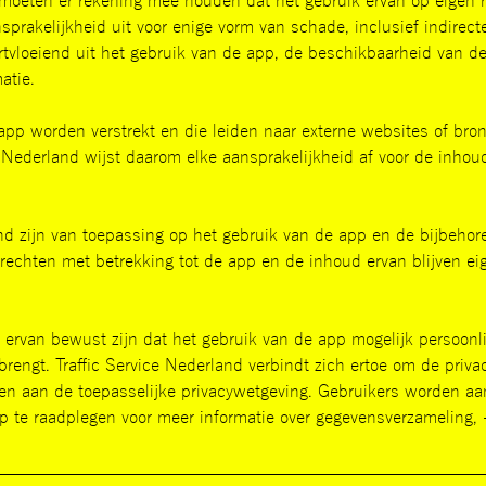
oeten er rekening mee houden dat het gebruik ervan op eigen risi
sprakelijkheid uit voor enige vorm van schade, inclusief indirecte
rtvloeiend uit het gebruik van de app, de beschikbaarheid van de
atie.
app worden verstrekt en die leiden naar externe websites of bro
ce Nederland wijst daarom elke aansprakelijkheid af voor de inhou
d zijn van toepassing op het gebruik van de app en de bijbehor
rechten met betrekking tot de app en de inhoud ervan blijven ei
ervan bewust zijn dat het gebruik van de app mogelijk persoonli
engt. Traffic Service Nederland verbindt zich ertoe om de priva
oen aan de toepasselijke privacywetgeving. Gebruikers worden a
p te raadplegen voor meer informatie over gegevensverzameling, 