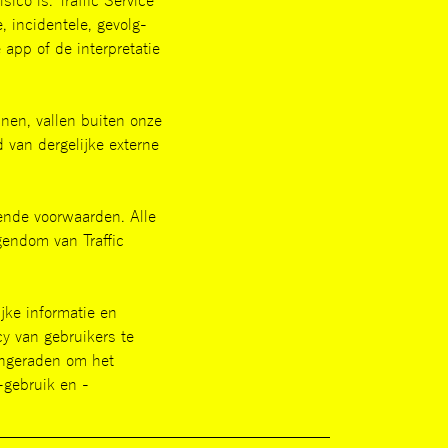
co is. Traffic Service
, incidentele, gevolg-
 app of de interpretatie
nnen, vallen buiten onze
d van dergelijke externe
ende voorwaarden. Alle
gendom van Traffic
jke informatie en
cy van gebruikers te
angeraden om het
-gebruik en -