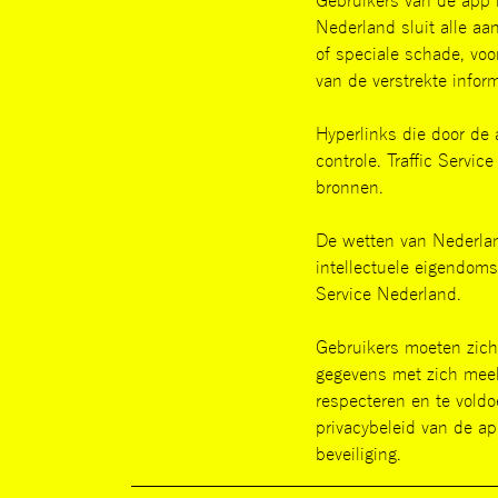
Gebruikers van de app m
Nederland sluit alle aan
of speciale schade, voo
van de verstrekte inform
Hyperlinks die door de 
controle. Traffic Servi
bronnen.
De wetten van Nederlan
intellectuele eigendoms
Service Nederland.
Gebruikers moeten zich 
gegevens met zich meebr
respecteren en te vold
privacybeleid van de ap
beveiliging.