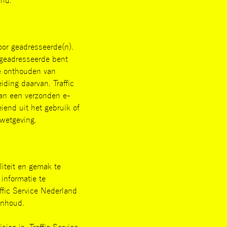
and.
oor geadresseerde(n).
s geadresseerde bent
 te onthouden van
ding daarvan. Traffic
van een verzonden e-
eiend uit het gebruik of
 wetgeving.
liteit en gemak te
informatie te
affic Service Nederland
inhoud.